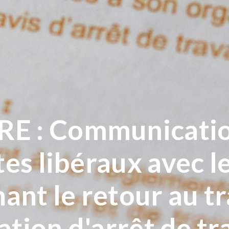
 : Communicatio
es libéraux avec le
ant le retour au tr
ation d'arrêt de tr