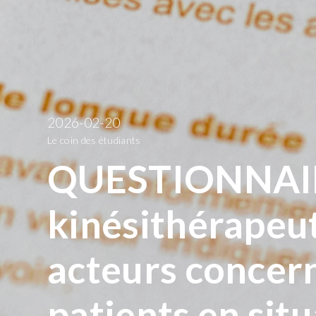
2026-02-20
Le coin des étudiants
QUESTIONNAIRE
kinésithérapeut
acteurs concern
patients en situ