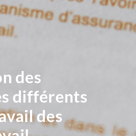
n des
s différents
avail des
avail