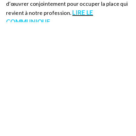
d’œuvrer conjointement pour occuper la place qui
LIRE LE
revient à notre profession.
COMMUNIQUE
Abonnez-vous à notre newsletter et recevez régulièrement
nos activités et projets!
796
Rejoignez l'espace adhérent :