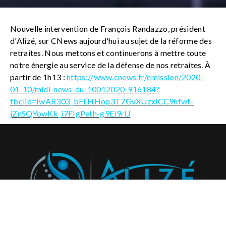
Nouvelle intervention de François Randazzo, président
d'Alizé, sur CNews aujourd'hui au sujet de la réforme des
retraites. Nous mettons et continuerons à mettre toute
notre énergie au service de la défense de nos retraites. À
partir de 1h13 :
https://www.cnews.fr/emission/2020-
01-10/midi-news-du-10012020-916184?
fbclid=IwAR303_bFLHHop3T7GvXUzxiCC9hfwf-
jZnSQYowKk_i7FIgPeth-g9El9rU
Abonnez-vous à notre newsletter et recevez régulièrement