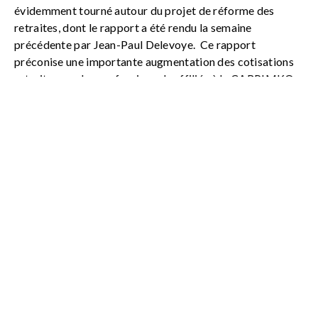
évidemment tourné autour du projet de réforme des
retraites, dont le rapport a été rendu la semaine
précédente par Jean-Paul Delevoye.
Ce rapport
préconise une importante augmentation des cotisations
retraite pour les professionnels affiliés à la CARPIMKO,
passant à 28,12%, avec des leviers possibles de
compensation évoqués mais imprécis.
Rappelons que ce
rapport ne donne que des préconisations quant à
l’instauration d’un régime universel de retraites, le projet
de loi n’est pas encore élaboré et il faut profiter de ce
temps pour lever les incertitudes quant à l’avenir des
professionnels paramédicaux et de la CARPIMKO elle-
même.
A ce sujet, la CARPIMKO organise un colloque le
1er octobre prochain sur le thème « Le régime universel
de retraite : quels impacts pour les praticiens de santé
libéraux ? Quels enjeux pour les territoires de santé ? ».
L’ensemble du Conseil d’Administration de la Carpimko y
participera, ainsi que des représentants syndicaux
professionnels et des parlementaires.
La nouvelle équipe