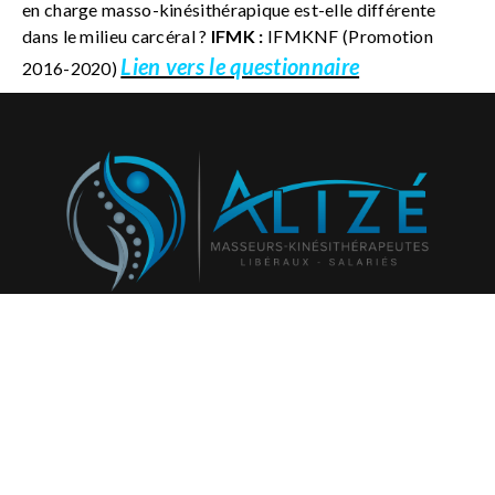
en charge masso-kinésithérapique est-elle différente
dans le milieu carcéral ?
IFMK :
IFMKNF (Promotion
Lien vers le questionnaire
2016-2020)
Abonnez-vous à notre newsletter et recevez régulièrement
nos activités et projets!
796
Rejoignez l'espace adhérent :