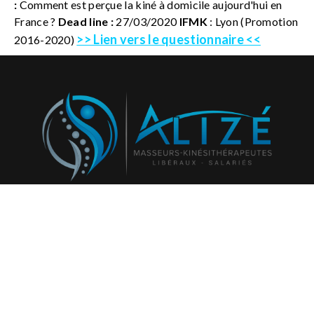
:
Comment est perçue la kiné à domicile aujourd'hui en
France ?
Dead line :
27/03/2020
IFMK
: Lyon (Promotion
>> Lien vers le questionnaire <<
2016-2020)
Abonnez-vous à notre newsletter et recevez régulièrement
nos activités et projets!
796
Rejoignez l'espace adhérent :
Connexion