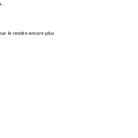
s.
our le rendre encore plus
sé dans l'application en