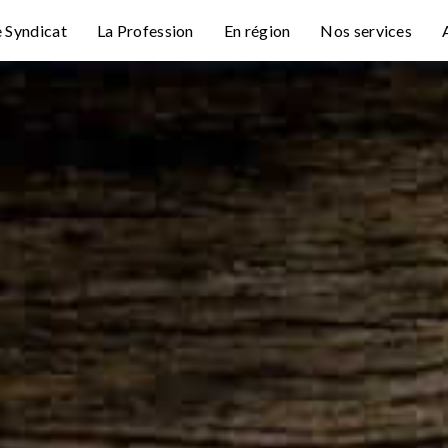
e Syndicat
La Profession
En région
Nos services