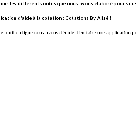
ous les différents outils que nous avons élaboré pour vou
cation d'aide à la cotation : Cotations By Alizé !
e outil en ligne nous avons décidé d'en faire une application p
ication Iphone
ication Android
er vos Cotations sur un support papier ?
ns fait un tableau qui permet de suivre le logigramme utili
la métropole -->
Tableau NGAP 01-07-2025 Métropole
 -->
Tableau NGAP 01-07-2025 DROM