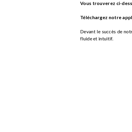
Vous trouverez ci-dess
Téléchargez notre appli
Devant le succès de notr
fluide et intuitif.
Sur l'Apple store -->
Appl
Sur le play store -->
Appl
Vous préférez visualis
Pas de soucis, nous avo
version papier.
Ça se passe par là pour 
Et par là pour les DROM