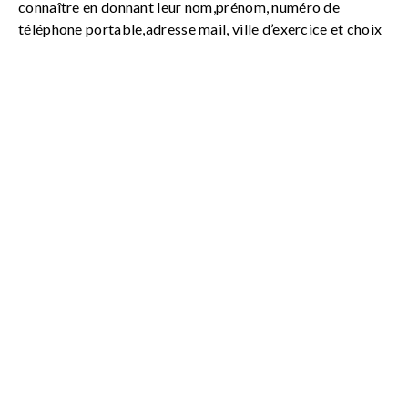
connaître en donnant leur nom,prénom, numéro de
téléphone portable,adresse mail, ville d’exercice et choix
de soins (domicile ou hospitalier ). Pour cela veuillez vous
inscrire via le site internet de l’URMKL :
https://urps-mk-
Site URPS MK
martinique.com/etre-solidaire/
Martinique
Site ARS Martinique
Guadeloupe
Site URPS MK Guadeloupe
Site
ARS Guadeloupe
Guyane
Site ARS Guyane
Si vous possédez du matériel de protection dont
vous n'avez pas l'utilité, prenez contact avec
l'établissement le plus proche de chez vous, tous
ont des besoins actuellement ! Merci